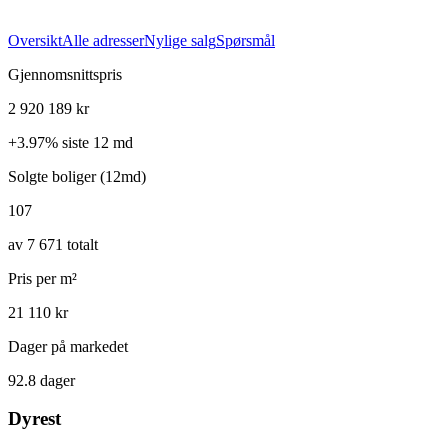
Oversikt
Alle adresser
Nylige salg
Spørsmål
Gjennomsnittspris
2 920 189 kr
+
3.97
%
siste 12 md
Solgte boliger (12md)
107
av 7 671 totalt
Pris per m²
21 110 kr
Dager på markedet
92.8 dager
Dyrest