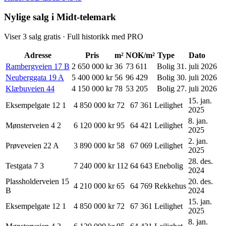
Nylige salg i Midt-telemark
Viser
3
salg gratis · Full historikk med PRO
Adresse
Pris
m²
NOK/m²
Type
Dato
Rambergveien
17
B
2 650 000 kr
36
73 611
Bolig
31. juli 2026
Neuberggata
19
A
5 400 000 kr
56
96 429
Bolig
30. juli 2026
Klæbuveien
44
4 150 000 kr
78
53 205
Bolig
27. juli 2026
15. jan.
Eksempelgate 12
1
4 850 000 kr
72
67 361
Leilighet
2025
8. jan.
Mønsterveien 4
2
6 120 000 kr
95
64 421
Leilighet
2025
2. jan.
Prøveveien 22
A
3 890 000 kr
58
67 069
Leilighet
2025
28. des.
Testgata 7
3
7 240 000 kr
112
64 643
Enebolig
2024
Plassholderveien 15
20. des.
4 210 000 kr
65
64 769
Rekkehus
B
2024
15. jan.
Eksempelgate 12
1
4 850 000 kr
72
67 361
Leilighet
2025
8. jan.