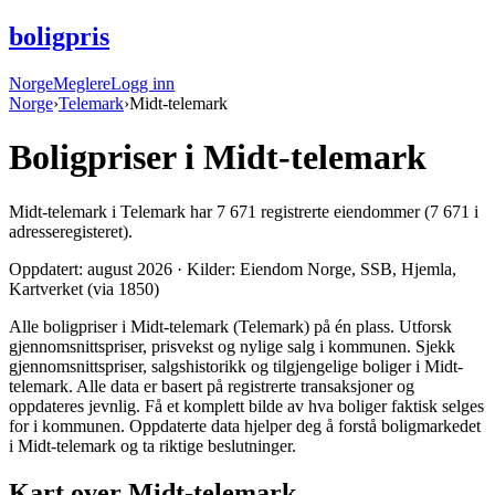
boligpris
Norge
Meglere
Logg inn
Norge
›
Telemark
›
Midt-telemark
Boligpriser i
Midt-telemark
Midt-telemark
i
Telemark
har
7 671
registrerte eiendommer
(7 671 i
adresseregisteret).
Oppdatert:
august 2026
· Kilder: Eiendom Norge, SSB, Hjemla,
Kartverket (via 1850)
Alle boligpriser i Midt-telemark (Telemark) på én plass. Utforsk
gjennomsnittspriser, prisvekst og nylige salg i kommunen. Sjekk
gjennomsnittspriser, salgshistorikk og tilgjengelige boliger i Midt-
telemark. Alle data er basert på registrerte transaksjoner og
oppdateres jevnlig. Få et komplett bilde av hva boliger faktisk selges
for i kommunen. Oppdaterte data hjelper deg å forstå boligmarkedet
i Midt-telemark og ta riktige beslutninger.
Kart over Midt-telemark