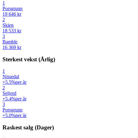
1
Porsgrunn
19 646 kr
2
Skien
18 533 kr
3
Bamble
16 369 kr
Sterkest vekst (Årlig)
1
Nissedal
+5.5%
per år
2
Seljord
+5.4%
per år
3
Porsgrunn
+5.0%
per år
Raskest salg (Dager)