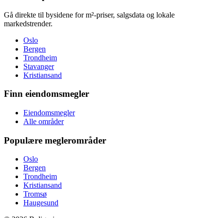
Gå direkte til bysidene for m²-priser, salgsdata og lokale
markedstrender.
Oslo
Bergen
Trondheim
Stavanger
Kristiansand
Finn eiendomsmegler
Eiendomsmegler
Alle områder
Populære meglerområder
Oslo
Bergen
Trondheim
Kristiansand
Tromsø
Haugesund