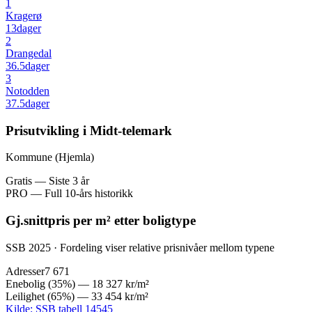
1
Kragerø
13
dager
2
Drangedal
36.5
dager
3
Notodden
37.5
dager
Prisutvikling i Midt-telemark
Kommune (Hjemla)
Gratis — Siste 3 år
PRO — Full 10-års historikk
Gj.snittpris per m² etter boligtype
SSB 2025 · Fordeling viser relative prisnivåer mellom typene
Adresser
7 671
Enebolig
(
35
%) —
18 327 kr
/m²
Leilighet
(
65
%) —
33 454 kr
/m²
Kilde: SSB tabell 14545