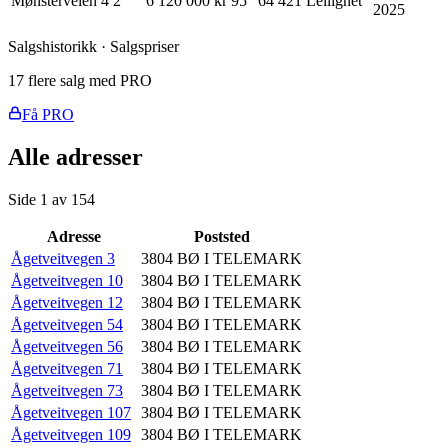
Mønsterveien 4
2
6 120 000 kr
95
64 421
Leilighet
2025
Salgshistorikk · Salgspriser
17 flere salg med PRO
Få PRO
Alle adresser
Side
1
av
154
Adresse
Poststed
Ågetveitvegen 3
3804
BØ I TELEMARK
Ågetveitvegen 10
3804
BØ I TELEMARK
Ågetveitvegen 12
3804
BØ I TELEMARK
Ågetveitvegen 54
3804
BØ I TELEMARK
Ågetveitvegen 56
3804
BØ I TELEMARK
Ågetveitvegen 71
3804
BØ I TELEMARK
Ågetveitvegen 73
3804
BØ I TELEMARK
Ågetveitvegen 107
3804
BØ I TELEMARK
Ågetveitvegen 109
3804
BØ I TELEMARK