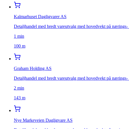
Kalmarhuset Dagligvarer AS
Detaljhandel med bredt vareutvalg med hovedvekt på nærings- 
1
min
100 m
Graham Holding AS
Detaljhandel med bredt vareutvalg med hovedvekt på nærings- 
2
min
143 m
Nye Markeveien Dagligvare AS