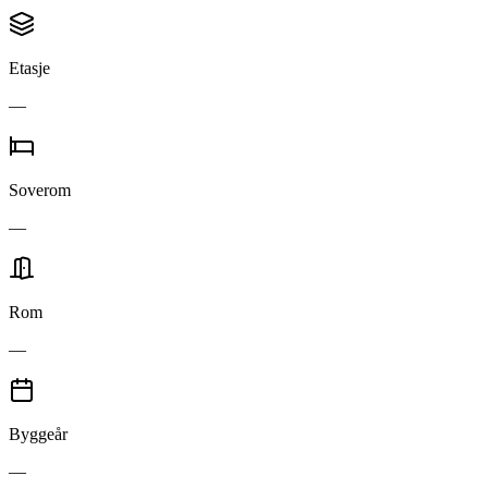
Etasje
—
Soverom
—
Rom
—
Byggeår
—