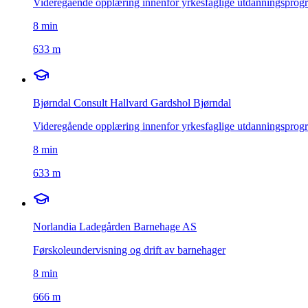
Videregående opplæring innenfor yrkesfaglige utdanningsprog
8
min
633 m
Bjørndal Consult Hallvard Gardshol Bjørndal
Videregående opplæring innenfor yrkesfaglige utdanningsprog
8
min
633 m
Norlandia Ladegården Barnehage AS
Førskoleundervisning og drift av barnehager
8
min
666 m