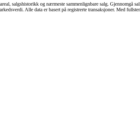
eal, salgshistorikk og nærmeste sammenlignbare salg. Gjennomgå salg
edsverdi. Alle data er basert på registrerte transaksjoner. Med fullsten