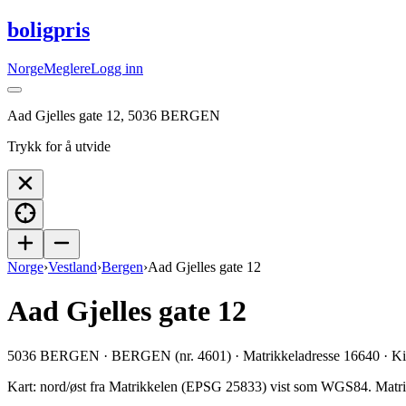
boligpris
Norge
Meglere
Logg inn
Aad Gjelles gate 12, 5036 BERGEN
Trykk for å utvide
Norge
›
Vestland
›
Bergen
›
Aad Gjelles gate 12
Aad Gjelles gate 12
5036 BERGEN · BERGEN (nr. 4601) · Matrikkeladresse 16640 · Ki
Kart: nord/øst fra Matrikkelen (EPSG 25833) vist som WGS84.
Matri