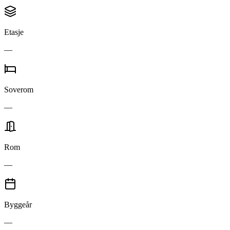
Etasje
—
Soverom
—
Rom
—
Byggeår
—