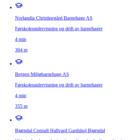
Norlandia Christinegård Barnehage AS
Førskoleundervisning og drift av barnehager
4
min
304 m
Bergen Miljøbarnehage AS
Førskoleundervisning og drift av barnehager
4
min
355 m
Bjørndal Consult Hallvard Gardshol Bjørndal