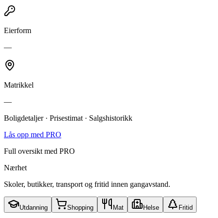
Eierform
—
Matrikkel
—
Boligdetaljer · Prisestimat · Salgshistorikk
Lås opp med PRO
Full oversikt med PRO
Nærhet
Skoler, butikker, transport og fritid innen gangavstand.
Utdanning
Shopping
Mat
Helse
Fritid