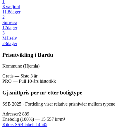
1
Kvæfjord
11.8
dager
2
Sørreisa
17
dager
3
Målselv
23
dager
Prisutvikling i Bardu
Kommune (Hjemla)
Gratis — Siste 3 år
PRO — Full 10-års historikk
Gj.snittpris per m² etter boligtype
SSB 2025 · Fordeling viser relative prisnivåer mellom typene
Adresser
2 889
Enebolig
(
100
%) —
15 557 kr
/m²
Kilde: SSB tabell 14545