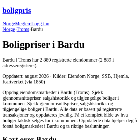
boligpris
Norge
Meglere
Logg inn
Norge
›
Troms
›
Bardu
Boligpriser i
Bardu
Bardu
i
Troms
har
2 889
registrerte eiendommer
(2 889 i
adresseregisteret).
Oppdatert:
august 2026
· Kilder: Eiendom Norge, SSB, Hjemla,
Kartverket (via 1850)
Oppdag eiendomsmarkedet i Bardu (Troms). Sjekk
gjennomsnittspriser, salgshistorikk og tilgjengelige boliger i
kommunen. Sjekk gjennomsnittspriser, salgshistorikk og
tilgjengelige boliger i Bardu. Alle data er basert på registrerte
transaksjoner og oppdateres jevnlig. Få et komplett bilde av hva
boliger faktisk selges for i kommunen. Oppdaterte data hjelper deg å
forstå boligmarkedet i Bardu og ta riktige beslutninger.
Kart over Bardu