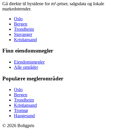
Gå direkte til bysidene for m²-priser, salgsdata og lokale
markedstrender.
Oslo
Bergen
Trondheim
Stavanger
Kristiansand
Finn eiendomsmegler
Eiendomsmegler
Alle områder
Populære meglerområder
Oslo
Bergen
Trondheim
Kristiansand
Tromsø
Haugesund
©
2026
Boligpris