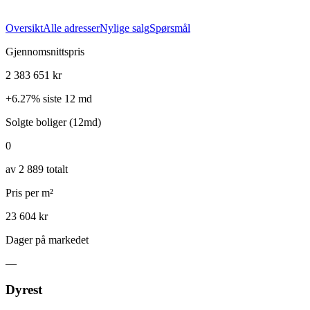
Oversikt
Alle adresser
Nylige salg
Spørsmål
Gjennomsnittspris
2 383 651 kr
+
6.27
%
siste 12 md
Solgte boliger (12md)
0
av 2 889 totalt
Pris per m²
23 604 kr
Dager på markedet
—
Dyrest