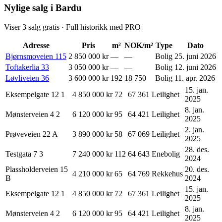
Nylige salg i Bardu
Viser
3
salg gratis · Full historikk med PRO
Adresse
Pris
m²
NOK/m²
Type
Dato
Bjørnsmoveien
115
2 850 000 kr
—
—
Bolig
25. juni 2026
Toftakerlia
33
3 050 000 kr
—
—
Bolig
12. juni 2026
Løvliveien
36
3 600 000 kr
192
18 750
Bolig
11. apr. 2026
15. jan.
Eksempelgate 12
1
4 850 000 kr
72
67 361
Leilighet
2025
8. jan.
Mønsterveien 4
2
6 120 000 kr
95
64 421
Leilighet
2025
2. jan.
Prøveveien 22
A
3 890 000 kr
58
67 069
Leilighet
2025
28. des.
Testgata 7
3
7 240 000 kr
112
64 643
Enebolig
2024
Plassholderveien 15
20. des.
4 210 000 kr
65
64 769
Rekkehus
B
2024
15. jan.
Eksempelgate 12
1
4 850 000 kr
72
67 361
Leilighet
2025
8. jan.
Mønsterveien 4
2
6 120 000 kr
95
64 421
Leilighet
2025