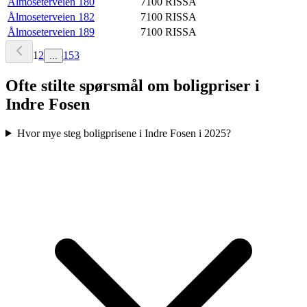
Ålmoseterveien 180
7100
RISSA
Ålmoseterveien 182
7100
RISSA
Ålmoseterveien 189
7100
RISSA
1
2
153
...
Ofte stilte spørsmål om boligpriser i
Indre Fosen
Hvor mye steg boligprisene i Indre Fosen i 2025?