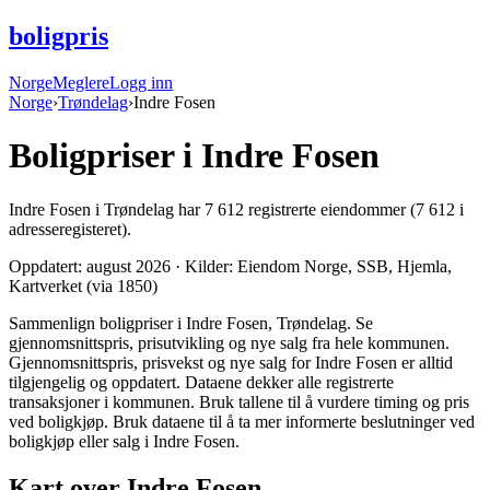
boligpris
Norge
Meglere
Logg inn
Norge
›
Trøndelag
›
Indre Fosen
Boligpriser i
Indre Fosen
Indre Fosen
i
Trøndelag
har
7 612
registrerte eiendommer
(7 612 i
adresseregisteret).
Oppdatert:
august 2026
· Kilder: Eiendom Norge, SSB, Hjemla,
Kartverket (via 1850)
Sammenlign boligpriser i Indre Fosen, Trøndelag. Se
gjennomsnittspris, prisutvikling og nye salg fra hele kommunen.
Gjennomsnittspris, prisvekst og nye salg for Indre Fosen er alltid
tilgjengelig og oppdatert. Dataene dekker alle registrerte
transaksjoner i kommunen. Bruk tallene til å vurdere timing og pris
ved boligkjøp. Bruk dataene til å ta mer informerte beslutninger ved
boligkjøp eller salg i Indre Fosen.
Kart over Indre Fosen