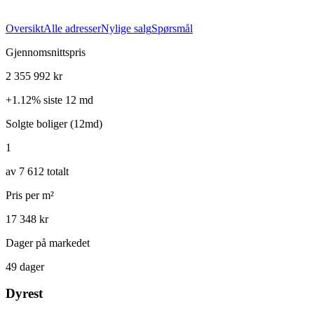
Oversikt
Alle adresser
Nylige salg
Spørsmål
Gjennomsnittspris
2 355 992 kr
+
1.12
%
siste 12 md
Solgte boliger (12md)
1
av 7 612 totalt
Pris per m²
17 348 kr
Dager på markedet
49 dager
Dyrest