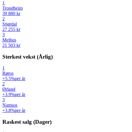
1
Trondheim
39 880 kr
2
Stjørdal
27 255 kr
3
Melhus
21 503 kr
Sterkest vekst (Årlig)
1
Røros
+5.5%
per år
2
Ørland
+3.9%
per år
3
Namsos
+3.8%
per år
Raskest salg (Dager)