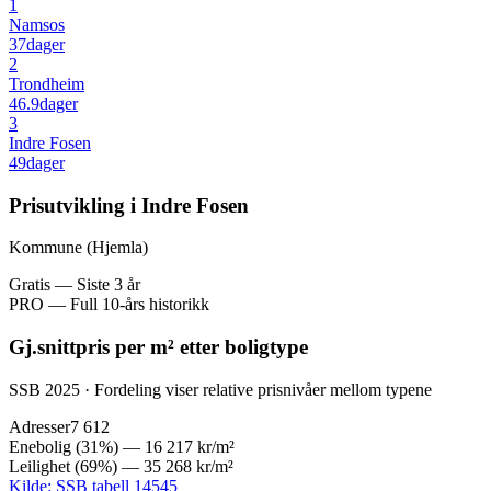
1
Namsos
37
dager
2
Trondheim
46.9
dager
3
Indre Fosen
49
dager
Prisutvikling i Indre Fosen
Kommune (Hjemla)
Gratis — Siste 3 år
PRO — Full 10-års historikk
Gj.snittpris per m² etter boligtype
SSB 2025 · Fordeling viser relative prisnivåer mellom typene
Adresser
7 612
Enebolig
(
31
%) —
16 217 kr
/m²
Leilighet
(
69
%) —
35 268 kr
/m²
Kilde: SSB tabell 14545