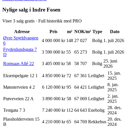
Nylige salg i Indre Fosen
Viser
3
salg gratis · Full historikk med PRO
Adresse
Pris
m²
NOK/m²
Type
Dato
Øvre Spjeldvangen
4 000 000 kr
148
27 027
Bolig
1. juli 2026
6
Frydenlundsgata
7
3 590 000 kr
55
65 273
Bolig
1. juli 2026
D
25. juni
Romsaas Allé
22
3 405 000 kr
58
58 707
Bolig
2026
15. jan.
Eksempelgate 12
1
4 850 000 kr
72
67 361
Leilighet
2025
8. jan.
Mønsterveien 4
2
6 120 000 kr
95
64 421
Leilighet
2025
2. jan.
Prøveveien 22
A
3 890 000 kr
58
67 069
Leilighet
2025
28. des.
Testgata 7
3
7 240 000 kr
112
64 643
Enebolig
2024
Plassholderveien 15
20. des.
4 210 000 kr
65
64 769
Rekkehus
B
2024