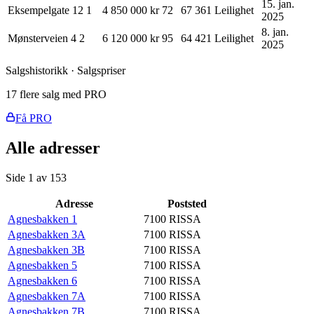
15. jan.
Eksempelgate 12
1
4 850 000 kr
72
67 361
Leilighet
2025
8. jan.
Mønsterveien 4
2
6 120 000 kr
95
64 421
Leilighet
2025
Salgshistorikk · Salgspriser
17 flere salg med PRO
Få PRO
Alle adresser
Side
1
av
153
Adresse
Poststed
Agnesbakken 1
7100
RISSA
Agnesbakken 3A
7100
RISSA
Agnesbakken 3B
7100
RISSA
Agnesbakken 5
7100
RISSA
Agnesbakken 6
7100
RISSA
Agnesbakken 7A
7100
RISSA
Agnesbakken 7B
7100
RISSA