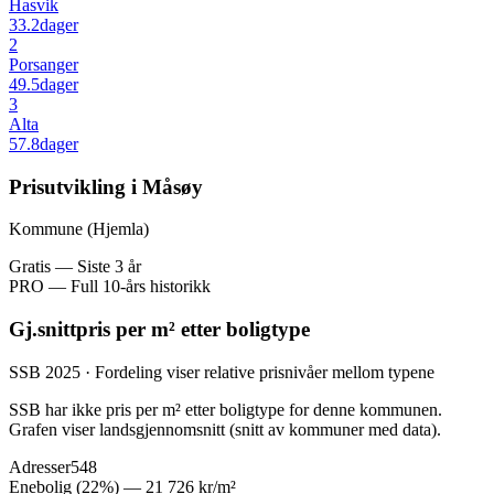
Hasvik
33.2
dager
2
Porsanger
49.5
dager
3
Alta
57.8
dager
Prisutvikling i Måsøy
Kommune (Hjemla)
Gratis — Siste 3 år
PRO — Full 10-års historikk
Gj.snittpris per m² etter boligtype
SSB 2025 · Fordeling viser relative prisnivåer mellom typene
SSB har ikke pris per m² etter boligtype for denne kommunen.
Grafen viser landsgjennomsnitt (snitt av kommuner med data).
Adresser
548
Enebolig
(
22
%) —
21 726 kr
/m²