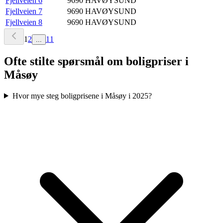
Fjellveien 6
9690
HAVØYSUND
Fjellveien 7
9690
HAVØYSUND
Fjellveien 8
9690
HAVØYSUND
1
2
11
...
Ofte stilte spørsmål om boligpriser i
Måsøy
Hvor mye steg boligprisene i Måsøy i 2025?