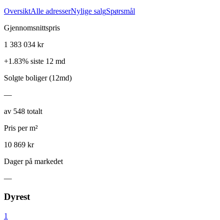
Oversikt
Alle adresser
Nylige salg
Spørsmål
Gjennomsnittspris
1 383 034 kr
+
1.83
%
siste 12 md
Solgte boliger (12md)
—
av 548 totalt
Pris per m²
10 869 kr
Dager på markedet
—
Dyrest
1