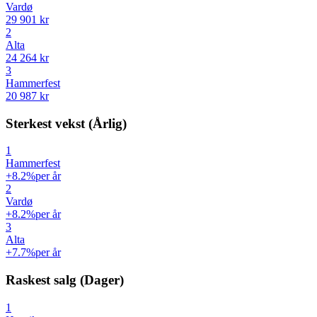
Vardø
29 901 kr
2
Alta
24 264 kr
3
Hammerfest
20 987 kr
Sterkest vekst (Årlig)
1
Hammerfest
+8.2%
per år
2
Vardø
+8.2%
per år
3
Alta
+7.7%
per år
Raskest salg (Dager)
1