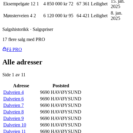
15. jan.
Eksempelgate 12
1
4 850 000 kr
72
67 361
Leilighet
2025
8. jan.
Mønsterveien 4
2
6 120 000 kr
95
64 421
Leilighet
2025
Salgshistorikk · Salgspriser
17 flere salg med PRO
Få PRO
Alle adresser
Side
1
av
11
Adresse
Poststed
Dalveien 4
9690
HAVØYSUND
Dalveien 6
9690
HAVØYSUND
Dalveien 7
9690
HAVØYSUND
Dalveien 8
9690
HAVØYSUND
Dalveien 9
9690
HAVØYSUND
Dalveien 10
9690
HAVØYSUND
Dalveien 11
9690
HAVØYSUND