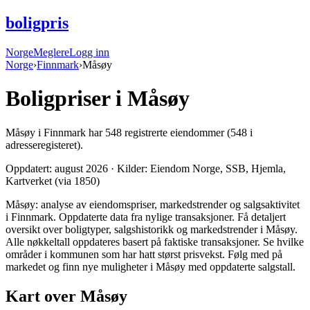
boligpris
Norge
Meglere
Logg inn
Norge
›
Finnmark
›
Måsøy
Boligpriser i
Måsøy
Måsøy
i
Finnmark
har
548
registrerte eiendommer
(548 i
adresseregisteret).
Oppdatert:
august 2026
· Kilder: Eiendom Norge, SSB, Hjemla,
Kartverket (via 1850)
Måsøy: analyse av eiendomspriser, markedstrender og salgsaktivitet
i Finnmark. Oppdaterte data fra nylige transaksjoner. Få detaljert
oversikt over boligtyper, salgshistorikk og markedstrender i Måsøy.
Alle nøkkeltall oppdateres basert på faktiske transaksjoner. Se hvilke
områder i kommunen som har hatt størst prisvekst. Følg med på
markedet og finn nye muligheter i Måsøy med oppdaterte salgstall.
Kart over Måsøy