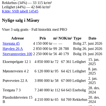
Rekkehus
(
34
%) —
33 115 kr
/m²
Leilighet
(
44
%) —
42 846 kr
/m²
Kilde: SSB tabell 14545
Nylige salg i Måsøy
Viser
3
salg gratis · Full historikk med PRO
Adresse
Pris
m²
NOK/m²
Type
Dato
Storgata
45
4 150 000 kr
—
—
Bolig
27. juni 2026
Høyden
26
A
2 850 000 kr
99
28 788
Bolig
26. juni 2026
Storvannsveien
100
2 250 000 kr
56
40 179
Bolig
19. juni 2026
15. jan.
Eksempelgate 12
1
4 850 000 kr
72
67 361
Leilighet
2025
8. jan.
Mønsterveien 4
2
6 120 000 kr
95
64 421
Leilighet
2025
2. jan.
Prøveveien 22
A
3 890 000 kr
58
67 069
Leilighet
2025
28. des.
Testgata 7
3
7 240 000 kr
112
64 643
Enebolig
2024
Plassholderveien 15
20. des.
4 210 000 kr
65
64 769
Rekkehus
B
2024