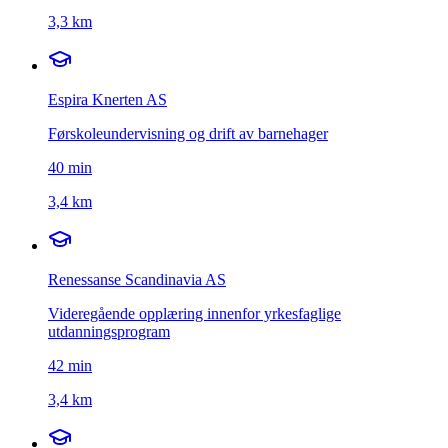
3,3 km
Espira Knerten AS
Førskoleundervisning og drift av barnehager
40
min
3,4 km
Renessanse Scandinavia AS
Videregående opplæring innenfor yrkesfaglige
utdanningsprogram
42
min
3,4 km