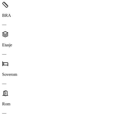
BRA
—
Etasje
—
Soverom
—
Rom
—