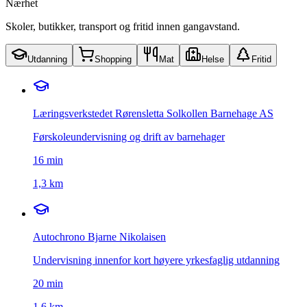
Nærhet
Skoler, butikker, transport og fritid innen gangavstand.
Utdanning
Shopping
Mat
Helse
Fritid
Læringsverkstedet Rørensletta Solkollen Barnehage AS
Førskoleundervisning og drift av barnehager
16
min
1,3 km
Autochrono Bjarne Nikolaisen
Undervisning innenfor kort høyere yrkesfaglig utdanning
20
min
1,6 km