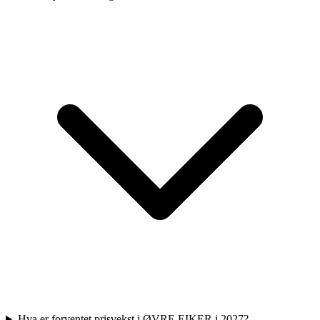
Hva er forventet prisvekst i ØVRE EIKER i 2027?