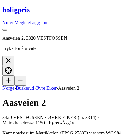
boligpris
Norge
Meglere
Logg inn
Aasveien 2, 3320 VESTFOSSEN
Trykk for å utvide
Norge
›
Buskerud
›
Øvre Eiker
›
Aasveien 2
Aasveien 2
3320 VESTFOSSEN · ØVRE EIKER (nr. 3314) ·
Matrikkeladresse 1150 · Røren-Åsgård
Kart: nord/øst fra Matrikkelen (EPSG 25833) vist som WGS84.