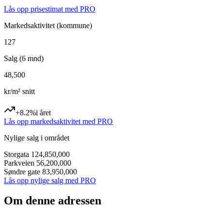
Lås opp prisestimat med PRO
Markedsaktivitet
(kommune)
127
Salg (6 mnd)
48,500
kr/m² snitt
+8.2%
i året
Lås opp markedsaktivitet med PRO
Nylige salg i området
Storgata 12
4,850,000
Parkveien 5
6,200,000
Søndre gate 8
3,950,000
Lås opp nylige salg med PRO
Om denne adressen