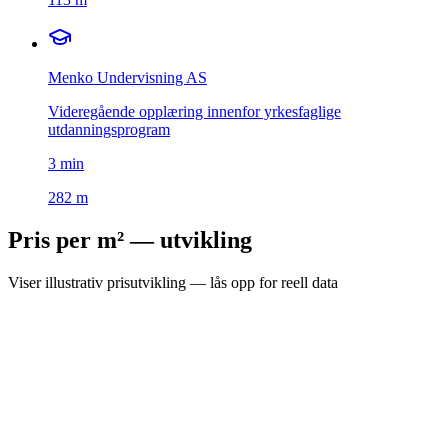
Menko Undervisning AS
Videregående opplæring innenfor yrkesfaglige
utdanningsprogram
3
min
282 m
Pris per m² — utvikling
Viser illustrativ prisutvikling — lås opp for reell data