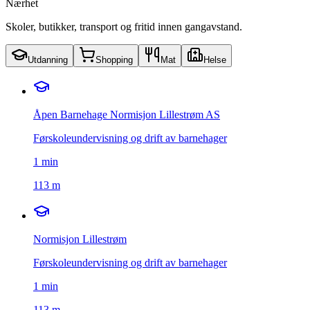
Nærhet
Skoler, butikker, transport og fritid innen gangavstand.
Utdanning
Shopping
Mat
Helse
Åpen Barnehage Normisjon Lillestrøm AS
Førskoleundervisning og drift av barnehager
1
min
113 m
Normisjon Lillestrøm
Førskoleundervisning og drift av barnehager
1
min
113 m