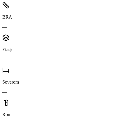
BRA
—
Etasje
—
Soverom
—
Rom
—