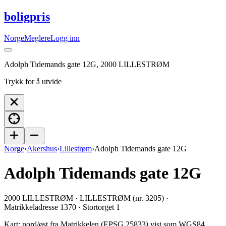
boligpris
Norge
Meglere
Logg inn
Adolph Tidemands gate 12G, 2000 LILLESTRØM
Trykk for å utvide
Norge
›
Akershus
›
Lillestrøm
›
Adolph Tidemands gate 12G
Adolph Tidemands gate 12G
2000 LILLESTRØM · LILLESTRØM (nr. 3205) ·
Matrikkeladresse 1370 · Stortorget 1
Kart: nord/øst fra Matrikkelen (EPSG 25833) vist som WGS84.