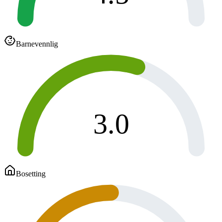
Barnevennlig
3.0
Bosetting