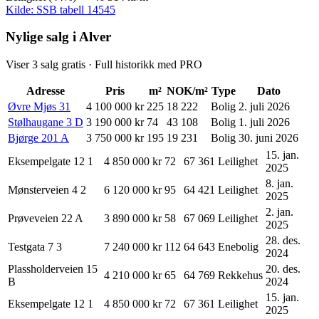
Kilde: SSB tabell 14545
Nylige salg i Alver
Viser
3
salg gratis · Full historikk med PRO
Adresse
Pris
m²
NOK/m²
Type
Dato
Øvre Mjøs
31
4 100 000 kr
225
18 222
Bolig
2. juli 2026
Stølhaugane
3
D
3 190 000 kr
74
43 108
Bolig
1. juli 2026
Bjørge
201
A
3 750 000 kr
195
19 231
Bolig
30. juni 2026
15. jan.
Eksempelgate 12
1
4 850 000 kr
72
67 361
Leilighet
2025
8. jan.
Mønsterveien 4
2
6 120 000 kr
95
64 421
Leilighet
2025
2. jan.
Prøveveien 22
A
3 890 000 kr
58
67 069
Leilighet
2025
28. des.
Testgata 7
3
7 240 000 kr
112
64 643
Enebolig
2024
Plassholderveien 15
20. des.
4 210 000 kr
65
64 769
Rekkehus
B
2024
15. jan.
Eksempelgate 12
1
4 850 000 kr
72
67 361
Leilighet
2025