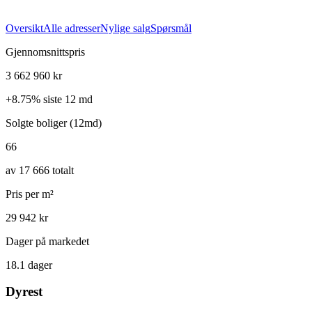
Oversikt
Alle adresser
Nylige salg
Spørsmål
Gjennomsnittspris
3 662 960 kr
+
8.75
%
siste 12 md
Solgte boliger (12md)
66
av 17 666 totalt
Pris per m²
29 942 kr
Dager på markedet
18.1 dager
Dyrest