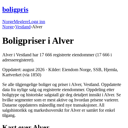
boligpris
Norge
Meglere
Logg inn
Norge
›
Vestland
›
Alver
Boligpriser i
Alver
Alver
i
Vestland
har
17 666
registrerte eiendommer
(17 666 i
adresseregisteret).
Oppdatert:
august 2026
· Kilder: Eiendom Norge, SSB, Hjemla,
Kartverket (via 1850)
Se alle tilgjengelige boliger og priser i Alver, Vestland. Oppdaterte
data fra nylige salg og registrerte eiendommer. Oppdeling etter
boligtype og historiske salgstall gir deg detaljert innsikt i Alver. Se
hvilke segmenter som er mest aktive og hvordan prisene varierer.
Dataene oppdateres månedlig med nye transaksjoner. All
salgshistorikk og markedsoversikt for Alver er samlet for enkel
tilgang.
Kart over Alver