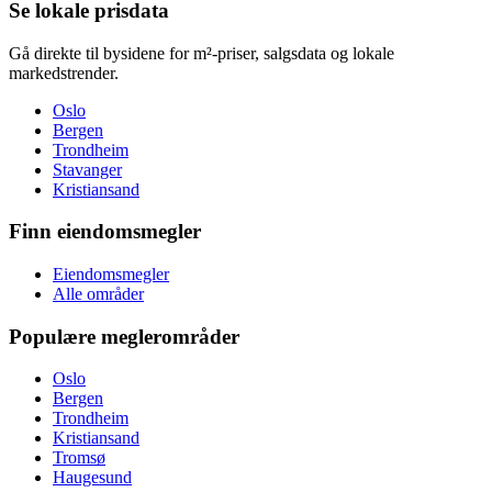
Se lokale prisdata
Gå direkte til bysidene for m²-priser, salgsdata og lokale
markedstrender.
Oslo
Bergen
Trondheim
Stavanger
Kristiansand
Finn eiendomsmegler
Eiendomsmegler
Alle områder
Populære meglerområder
Oslo
Bergen
Trondheim
Kristiansand
Tromsø
Haugesund