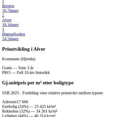
1
Bergen
16.7
dager
2
Alver
18.1
dager
3
Bjørnafjorden
24.5
dager
Prisutvikling i Alver
Kommune (Hjemla)
Gratis — Siste 3 år
PRO — Full 10-års historikk
Gj.snittpris per m² etter boligtype
SSB 2025 · Fordeling viser relative prisnivåer mellom typene
Adresser
17 666
Enebolig
(
24
%) —
25 425 kr
/m²
Rekkehus
(
32
%) —
34 261 kr
/m²
Leilighet
(
44
%) —
46 314 kr
/m²