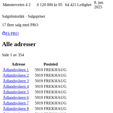
8. jan.
Mønsterveien 4
2
6 120 000 kr
95
64 421
Leilighet
2025
Salgshistorikk · Salgspriser
17 flere salg med PRO
Få PRO
Alle adresser
Side
1
av
354
Adresse
Poststed
Ådlandsvågen 1
5919
FREKHAUG
Ådlandsvågen 2
5919
FREKHAUG
Ådlandsvågen 3
5919
FREKHAUG
Ådlandsvågen 4
5919
FREKHAUG
Ådlandsvågen 5
5919
FREKHAUG
Ådlandsvågen 6
5919
FREKHAUG
Ådlandsvågen 7
5919
FREKHAUG
Ådlandsvågen 8
5919
FREKHAUG