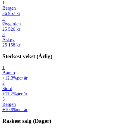
1
Bergen
36 957 kr
2
Øygarden
25 526 kr
3
Askøy
25 158 kr
Sterkest vekst (Årlig)
1
Bømlo
+12.3%
per år
2
Stord
+11.2%
per år
3
Bergen
+10.9%
per år
Raskest salg (Dager)