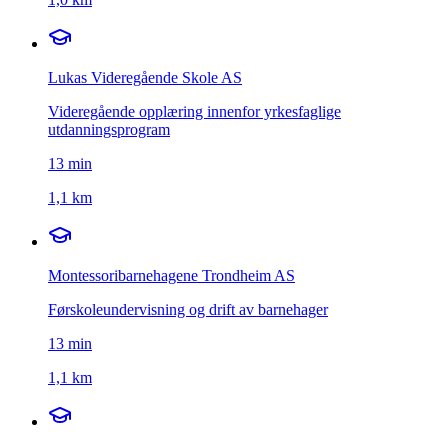
Lukas Videregående Skole AS
Videregående opplæring innenfor yrkesfaglige
utdanningsprogram
13
min
1,1 km
Montessoribarnehagene Trondheim AS
Førskoleundervisning og drift av barnehager
13
min
1,1 km