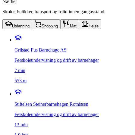
Nærhet
Skoler, butikker, transport og fritid innen gangavstand.
Utdanning
Shopping
Mat
Helse
Grilstad Fus Barnehage AS
Førskoleundervisning og drift av barnehager
7
min
553 m
Stiftelsen Steinerbarnehagen Rotnissen
Førskoleundervisning og drift av barnehager
13
min
1,0 km