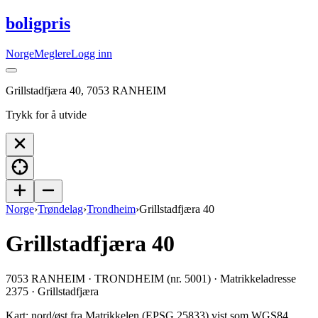
boligpris
Norge
Meglere
Logg inn
Grillstadfjæra 40, 7053 RANHEIM
Trykk for å utvide
Norge
›
Trøndelag
›
Trondheim
›
Grillstadfjæra 40
Grillstadfjæra 40
7053 RANHEIM · TRONDHEIM (nr. 5001) · Matrikkeladresse
2375 · Grillstadfjæra
Kart: nord/øst fra Matrikkelen (EPSG 25833) vist som WGS84.