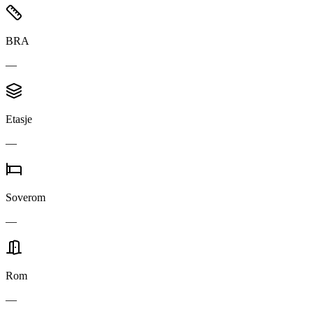
BRA
—
Etasje
—
Soverom
—
Rom
—