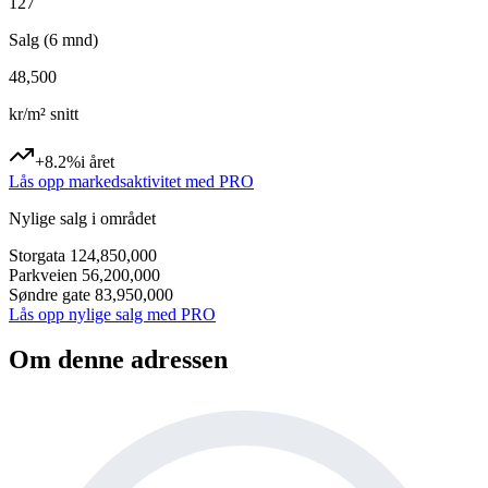
127
Salg (6 mnd)
48,500
kr/m² snitt
+8.2%
i året
Lås opp markedsaktivitet med PRO
Nylige salg i området
Storgata 12
4,850,000
Parkveien 5
6,200,000
Søndre gate 8
3,950,000
Lås opp nylige salg med PRO
Om denne adressen