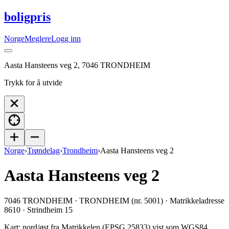
boligpris
Norge
Meglere
Logg inn
Aasta Hansteens veg 2, 7046 TRONDHEIM
Trykk for å utvide
Norge
›
Trøndelag
›
Trondheim
›
Aasta Hansteens veg 2
Aasta Hansteens veg 2
7046 TRONDHEIM · TRONDHEIM (nr. 5001) · Matrikkeladresse
8610 · Strindheim 15
Kart: nord/øst fra Matrikkelen (EPSG 25833) vist som WGS84.