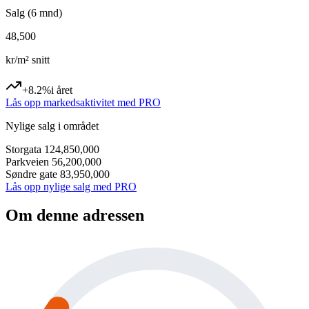
Salg (6 mnd)
48,500
kr/m² snitt
+8.2%
i året
Lås opp markedsaktivitet med PRO
Nylige salg i området
Storgata 12
4,850,000
Parkveien 5
6,200,000
Søndre gate 8
3,950,000
Lås opp nylige salg med PRO
Om denne adressen