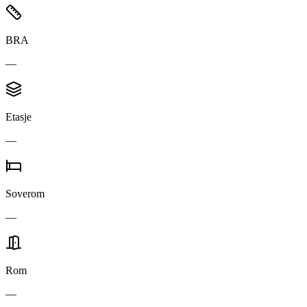
BRA
—
Etasje
—
Soverom
—
Rom
—