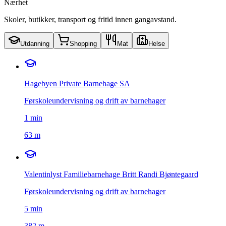
Nærhet
Skoler, butikker, transport og fritid innen gangavstand.
Utdanning
Shopping
Mat
Helse
Hagebyen Private Barnehage SA
Førskoleundervisning og drift av barnehager
1
min
63 m
Valentinlyst Familiebarnehage Britt Randi Bjøntegaard
Førskoleundervisning og drift av barnehager
5
min
382 m