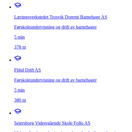
Læringsverkstedet Trosvik Doremi Barnehage AS
Førskoleundervisning og drift av barnehager
5
min
378 m
Fbhd Drift AS
Førskoleundervisning og drift av barnehager
5
min
380 m
Seiersborg Videregående Skole Follo AS