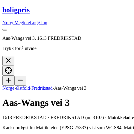
boligpris
Norge
Meglere
Logg inn
Aas-Wangs vei 3, 1613 FREDRIKSTAD
Trykk for å utvide
Norge
›
Østfold
›
Fredrikstad
›
Aas-Wangs vei 3
Aas-Wangs vei 3
1613 FREDRIKSTAD · FREDRIKSTAD (nr. 3107) · Matrikkeladresse
Kart: nord/øst fra Matrikkelen (EPSG 25833) vist som WGS84.
Matri