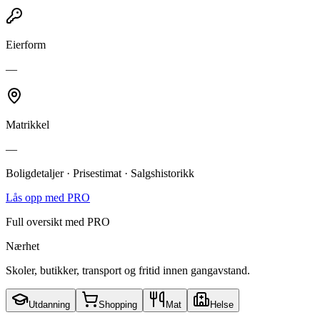
Eierform
—
Matrikkel
—
Boligdetaljer · Prisestimat · Salgshistorikk
Lås opp med PRO
Full oversikt med PRO
Nærhet
Skoler, butikker, transport og fritid innen gangavstand.
Utdanning
Shopping
Mat
Helse