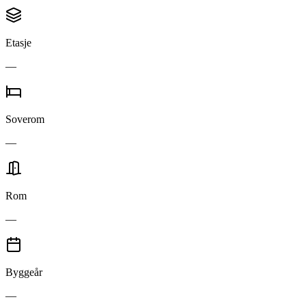
Etasje
—
Soverom
—
Rom
—
Byggeår
—