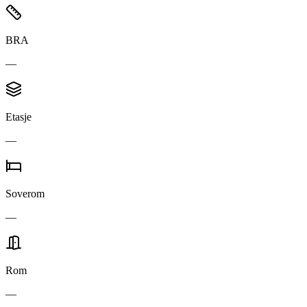
BRA
—
Etasje
—
Soverom
—
Rom
—