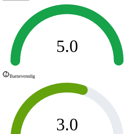
5.0
Barnevennlig
3.0