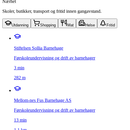
Nærhet
Skoler, butikker, transport og fritid innen gangavstand.
Utdanning
Shopping
Mat
Helse
Fritid
Stiftelsen Sollia Barnehage
Førskoleundervisning og drift av barnehager
3
min
282 m
Mellom-nes Fus Barnehage AS
Førskoleundervisning og drift av barnehager
13
min
1,1 km