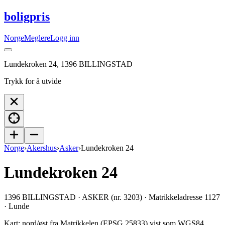
boligpris
Norge
Meglere
Logg inn
Lundekroken 24, 1396 BILLINGSTAD
Trykk for å utvide
Norge
›
Akershus
›
Asker
›
Lundekroken 24
Lundekroken 24
1396 BILLINGSTAD · ASKER (nr. 3203) · Matrikkeladresse 1127
· Lunde
Kart: nord/øst fra Matrikkelen (EPSG 25833) vist som WGS84.