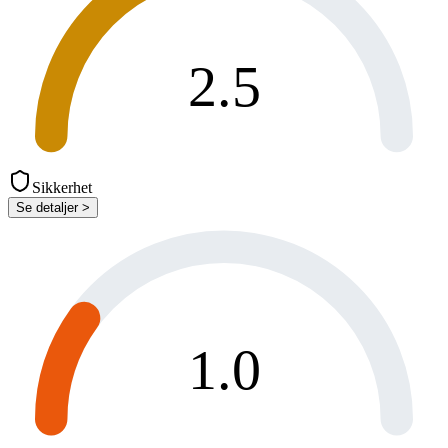
2.5
Sikkerhet
Se detaljer >
1.0