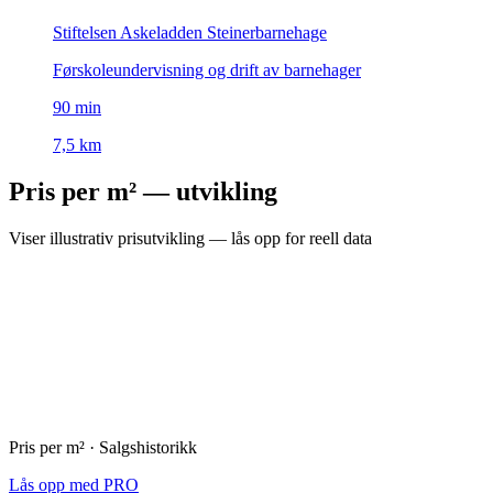
Stiftelsen Askeladden Steinerbarnehage
Førskoleundervisning og drift av barnehager
90
min
7,5 km
Pris per m² — utvikling
Viser illustrativ prisutvikling — lås opp for reell data
Pris per m² · Salgshistorikk
Lås opp med PRO