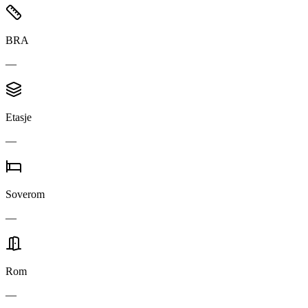
BRA
—
Etasje
—
Soverom
—
Rom
—