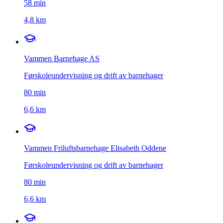
58
min
4,8 km
Vammen Barnehage AS
Førskoleundervisning og drift av barnehager
80
min
6,6 km
Vammen Friluftsbarnehage Elisabeth Oddene
Førskoleundervisning og drift av barnehager
80
min
6,6 km