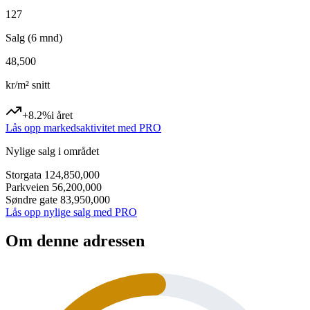
127
Salg (6 mnd)
48,500
kr/m² snitt
+8.2%
i året
Lås opp markedsaktivitet med PRO
Nylige salg i området
Storgata 12
4,850,000
Parkveien 5
6,200,000
Søndre gate 8
3,950,000
Lås opp nylige salg med PRO
Om denne adressen