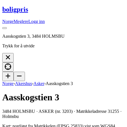
boligpris
Norge
Meglere
Logg inn
Aasskogstien 3, 3484 HOLMSBU
Trykk for å utvide
Norge
›
Akershus
›
Asker
›
Aasskogstien 3
Aasskogstien 3
3484 HOLMSBU · ASKER (nr. 3203) · Matrikkeladresse 31255 ·
Holmsbu
Kart: nord/øst fra Matrikkelen (EPSG 25833) vist som WGS84.