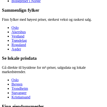
Boligpriser i Norge
Sammenlign fylker
Finn fylker med høyest priser, sterkest vekst og raskest salg.
Oslo
Akershus
Vestland
Trøndelag
Rogaland
Agder
Se lokale prisdata
Gå direkte til bysidene for m²-priser, salgsdata og lokale
markedstrender.
Oslo
Bergen
Trondheim
Stavanger
Kristiansand
Finn eiendomsmegler