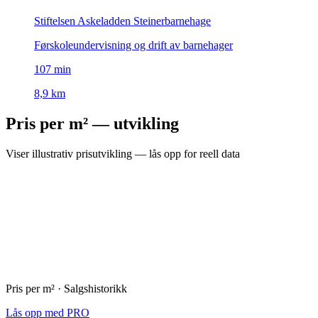
Stiftelsen Askeladden Steinerbarnehage
Førskoleundervisning og drift av barnehager
107
min
8,9 km
Pris per m² — utvikling
Viser illustrativ prisutvikling — lås opp for reell data
Pris per m² · Salgshistorikk
Lås opp med PRO