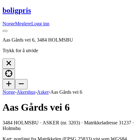
boligpris
Norge
Meglere
Logg inn
Aas Gårds vei 6, 3484 HOLMSBU
Trykk for å utvide
Norge
›
Akershus
›
Asker
›
Aas Gårds vei 6
Aas Gårds vei 6
3484 HOLMSBU · ASKER (nr. 3203) · Matrikkeladresse 31237 ·
Holmsbu
Kart: nord/øst fra Matrikkelen (EPSG 25833) vist som WGS84.