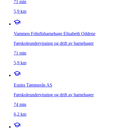
71
min
5,9 km
Vammen Friluftsbarnehage Elisabeth Oddene
Førskoleundervisning og drift av barnehager
71
min
5,9 km
Espira Tømmerås AS
Førskoleundervisning og drift av barnehager
74
min
6,2 km