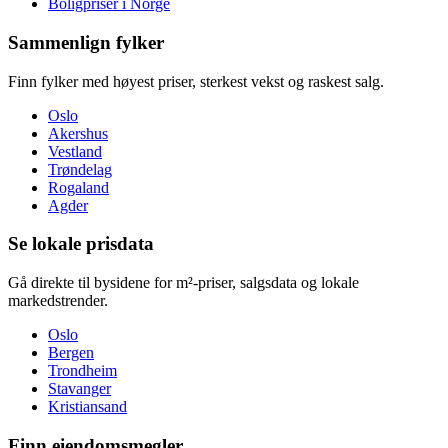
Boligpriser i Norge
Sammenlign fylker
Finn fylker med høyest priser, sterkest vekst og raskest salg.
Oslo
Akershus
Vestland
Trøndelag
Rogaland
Agder
Se lokale prisdata
Gå direkte til bysidene for m²-priser, salgsdata og lokale
markedstrender.
Oslo
Bergen
Trondheim
Stavanger
Kristiansand
Finn eiendomsmegler