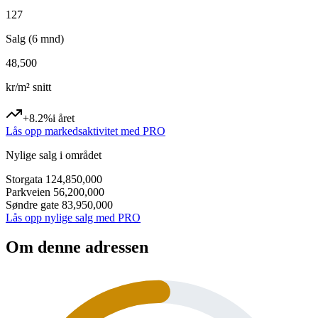
127
Salg (6 mnd)
48,500
kr/m² snitt
+8.2%
i året
Lås opp markedsaktivitet med PRO
Nylige salg i området
Storgata 12
4,850,000
Parkveien 5
6,200,000
Søndre gate 8
3,950,000
Lås opp nylige salg med PRO
Om denne adressen