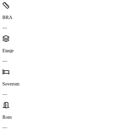
BRA
—
Etasje
—
Soverom
—
Rom
—