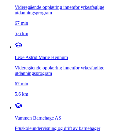
Videregående opplæring innenfor yrkesfaglige
utdanningsprogram
67
min
5,6 km
Lexe Astrid Marie Hennum
Videregående opplæring innenfor yrkesfaglige
utdanningsprogram
67
min
5,6 km
Vammen Barnehage AS
Førskoleundervisning og drift av barnehager