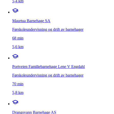
5,4 km
Maurtua Barnehage SA
Førskoleundervisning og drift av barnehager
68
min
5,6 km
Portveien Familiebarnehage Lene V Engdahl
Førskoleundervisning og drift av barnehager
70
min
5,8 km
Drangsvann Barnehage AS