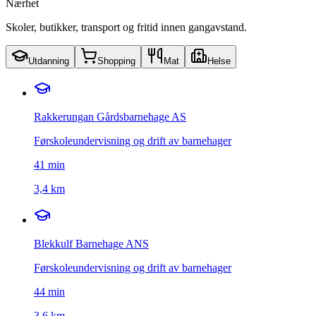
Nærhet
Skoler, butikker, transport og fritid innen gangavstand.
Utdanning
Shopping
Mat
Helse
Rakkerungan Gårdsbarnehage AS
Førskoleundervisning og drift av barnehager
41
min
3,4 km
Blekkulf Barnehage ANS
Førskoleundervisning og drift av barnehager
44
min
3,6 km