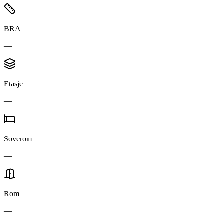
BRA
—
Etasje
—
Soverom
—
Rom
—