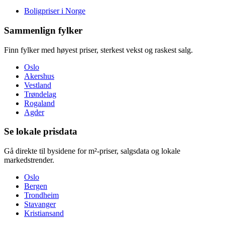
Boligpriser i Norge
Sammenlign fylker
Finn fylker med høyest priser, sterkest vekst og raskest salg.
Oslo
Akershus
Vestland
Trøndelag
Rogaland
Agder
Se lokale prisdata
Gå direkte til bysidene for m²-priser, salgsdata og lokale
markedstrender.
Oslo
Bergen
Trondheim
Stavanger
Kristiansand