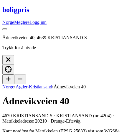
boligpris
Norge
Meglere
Logg inn
Ådnevikveien 40, 4639 KRISTIANSAND S
Trykk for å utvide
Norge
›
Agder
›
Kristiansand
›
Ådnevikveien 40
Ådnevikveien 40
4639 KRISTIANSAND S · KRISTIANSAND (nr. 4204) ·
Matrikkeladresse 20210 · Drange-Eftevåg
Kart: nord/øst fra Matrikkelen (EPSG 25833) vist som WGS84.