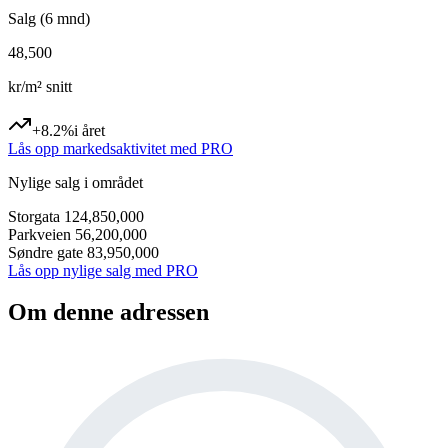
Salg (6 mnd)
48,500
kr/m² snitt
+8.2%
i året
Lås opp markedsaktivitet med PRO
Nylige salg i området
Storgata 12
4,850,000
Parkveien 5
6,200,000
Søndre gate 8
3,950,000
Lås opp nylige salg med PRO
Om denne adressen